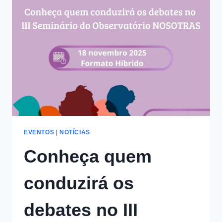
PARA
O
III
SEMINÁRIO
DO
OBSERVATÓRIO
NOSOTRAS
EVENTOS
|
NOTÍCIAS
Conheça quem
conduzirá os
debates no III