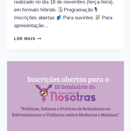
realizado no dia 18 de novembro (terça-feira),
em formato híbrido. 🗓 Programação 🎙
Inscrições abertas
Para ouvintes
Para
apresentação…
INSCRIÇÕES
LER MAIS
PRORROGADAS
PARA
O
III
SEMINÁRIO
DO
OBSERVATÓRIO
NOSOTRAS