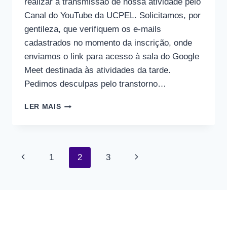
realizar a transmissão de nossa atividade pelo
Canal do YouTube da UCPEL. Solicitamos, por
gentileza, que verifiquem os e-mails
cadastrados no momento da inscrição, onde
enviamos o link para acesso à sala do Google
Meet destinada às atividades da tarde.
Pedimos desculpas pelo transtorno…
INFORMATIVO
LER MAIS
URGENTE
–
II
SEMINÁRIO
Navegação
Página
Página
1
2
3
OBSERVATÓRIO
NOSOTRAS
Anterior
Seguinte
da
Página