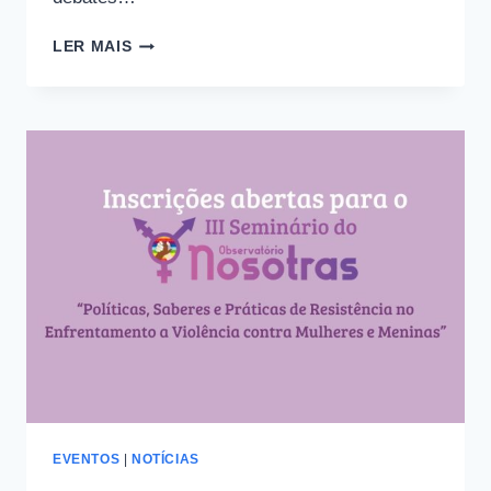
CONHEÇA
LER MAIS
QUEM
CONDUZIRÁ
OS
DEBATES
NO
III
SEMINÁRIO
DO
OBSERVATÓRIO
NOSOTRAS
EVENTOS
|
NOTÍCIAS