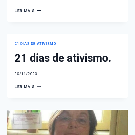
21
LER MAIS
DIAS
DE
ATIVISMO
PELO
FIM
21 DIAS DE ATIVISMO
DA
21 dias de ativismo.
VIOLÊNCIA
CONTRA
MULHERES
E
20/11/2023
MENINAS.
21
LER MAIS
DIAS
DE
ATIVISMO.