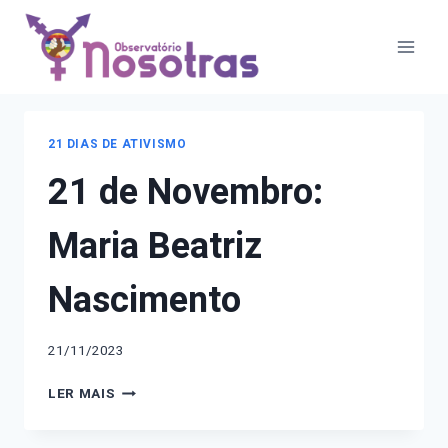
Pular
Notícias
para
o
Conteúdo
21 DIAS DE ATIVISMO
21 de Novembro:
Maria Beatriz
Nascimento
21/11/2023
21
LER MAIS
DE
NOVEMBRO: