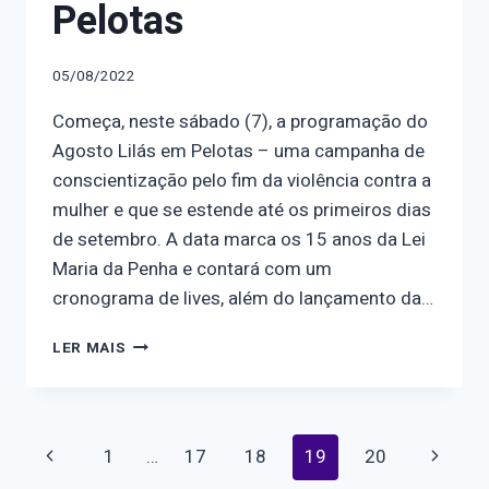
Pelotas
05/08/2022
Começa, neste sábado (7), a programação do
Agosto Lilás em Pelotas – uma campanha de
conscientização pelo fim da violência contra a
mulher e que se estende até os primeiros dias
de setembro. A data marca os 15 anos da Lei
Maria da Penha e contará com um
cronograma de lives, além do lançamento da…
PROGRAMAÇÃO
LER MAIS
DO
AGOSTO
LILÁS
COMEÇA
Navegação
Página
Página
1
…
17
18
19
20
NESTE
SÁBADO