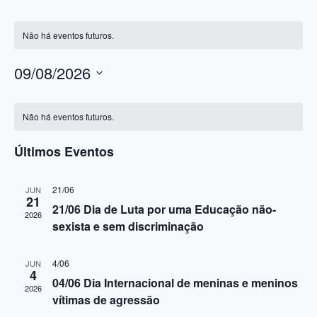
Não há eventos futuros.
09/08/2026
Selecione
Calendárior
a
Não há eventos futuros.
data.
de
Últimos Eventos
Eventos
21/06
JUN
21
21/06 Dia de Luta por uma Educação não-
2026
sexista e sem discriminação
4/06
JUN
4
04/06 Dia Internacional de meninas e meninos
2026
vítimas de agressão