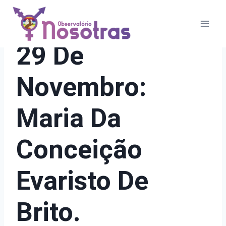
Pular
para
o
21 DIAS DE ATIVISMO
29 De
Conteúdo
Novembro:
Maria Da
Conceição
Evaristo De
Brito.