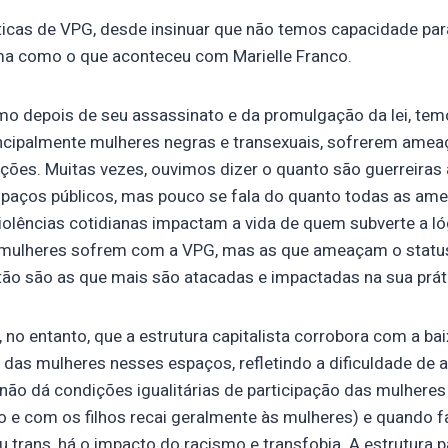
ticas de VPG, desde insinuar que não temos capacidade para
ema como o que aconteceu com Marielle Franco.
mo depois de seu assassinato e da promulgação da lei, tem
incipalmente mulheres negras e transexuais, sofrerem amea
ações. Muitas vezes, ouvimos dizer o quanto são guerreiras
paços públicos, mas pouco se fala do quanto todas as am
iolências cotidianas impactam a vida de quem subverte a lóg
 mulheres sofrem com a VPG, mas as que ameaçam o statu
tão são as que mais são atacadas e impactadas na sua prát
, no entanto, que a estrutura capitalista corrobora com a ba
 das mulheres nesses espaços, refletindo a dificuldade de 
não dá condições igualitárias de participação das mulheres 
o e com os filhos recai geralmente às mulheres) e quando 
 trans, há o impacto do racismo e transfobia. A estrutura pa