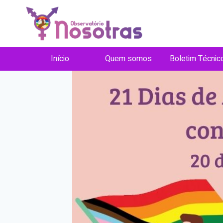
Pular
para
o
Conteúdo
Início
Quem somos
Boletim Técnic