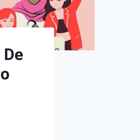
a De
ro