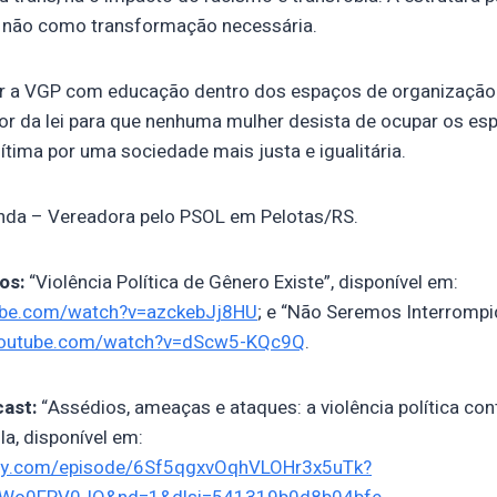
 não como transformação necessária.
r a VGP com educação dentro dos espaços de organização 
r da lei para que nenhuma mulher desista de ocupar os es
gítima por uma sociedade mais justa e igualitária.
nda – Vereadora pelo PSOL em Pelotas/RS.
os:
“Violência Política de Gênero Existe”, disponível em:
ube.com/watch?v=azckebJj8HU
; e “Não Seremos Interrompid
youtube.com/watch?v=dScw5-KQc9Q
.
ast:
“Assédios, ameaças e ataques: a violência política con
a, disponível em:
tify.com/episode/6Sf5qgxvOqhVLOHr3x5uTk?