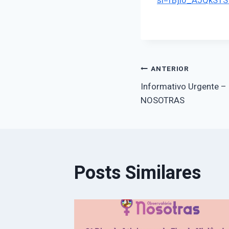
si=fBjl0_AJQkST
Navegaçã
ANTERIOR
Informativo Urgente – 
de
NOSOTRAS
Post
Posts Similares