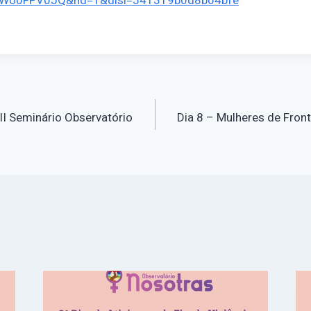
SWo0FPV0JQ&nd=1&dlsi=541319b0d8b04bfe
o
II Seminário Observatório
Dia 8 – Mulheres de Fron