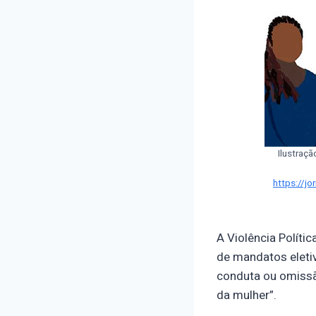
Ilustraçã
https://jo
A Violência Políti
de mandatos eleti
conduta ou omissão
da mulher”.