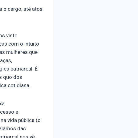
 o cargo, até atos
os visto
ças com o intuito
 as mulheres que
eaças,
ica patriarcal. É
s quo dos
ica cotidiana.
ixa
acesso e
na vida pública (o
falamos das
triarcal nos vê