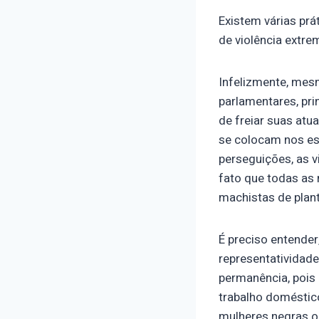
Existem várias prá
de violência extr
Infelizmente, mes
parlamentares, pr
de freiar suas atu
se colocam nos es
perseguições, as v
fato que todas as
machistas de plan
É preciso entender
representatividade
permanência, pois 
trabalho doméstic
mulheres negras ou