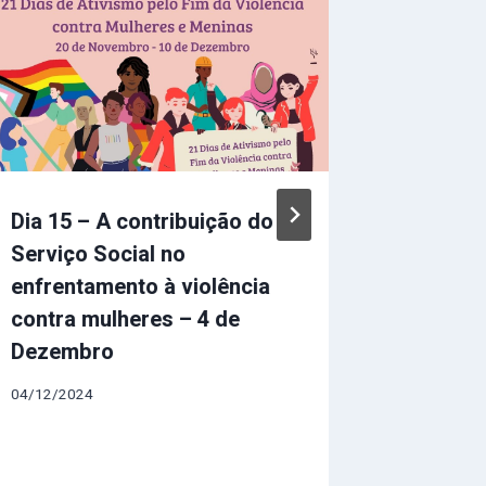
Dia 15 – A contribuição do
Dia 3 –
Serviço Social no
Mulher 
enfrentamento à violência
fortale
contra mulheres – 4 de
negras?
Dezembro
22/11/202
04/12/2024