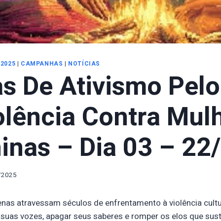
 2025
|
CAMPANHAS
|
NOTÍCIAS
as De Ativismo Pelo
olência Contra Mul
inas – Dia 03 – 22
/2025
nas atravessam séculos de enfrentamento à violência cultura
r suas vozes, apagar seus saberes e romper os elos que su