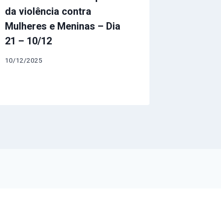
da violência contra
Serviço
Mulheres e Meninas – Dia
enfrent
21 – 10/12
contra 
Dezemb
10/12/2025
04/12/202