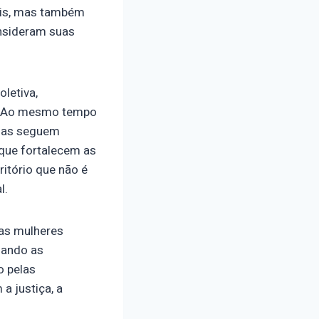
ais, mas também
nsideram suas
letiva,
ade. Ao mesmo tempo
elas seguem
 que fortalecem as
itório que não é
l.
sas mulheres
iando as
o pelas
a justiça, a