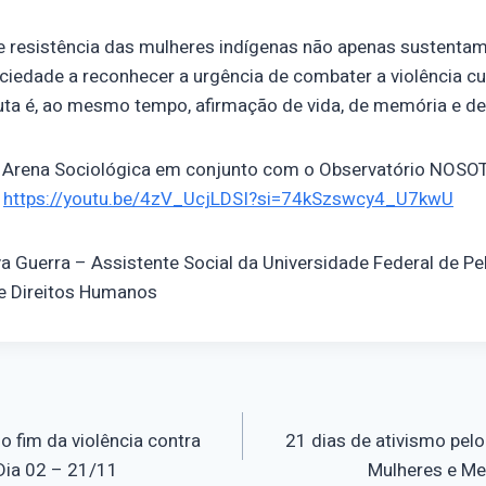
de resistência das mulheres indígenas não apenas sustenta
ciedade a reconhecer a urgência de combater a violência cul
 luta é, ao mesmo tempo, afirmação de vida, de memória e de
a Arena Sociológica em conjunto com o Observatório NOS
:
https://youtu.be/4zV_UcjLDSI?si=74kSzswcy4_U7kwU
va Guerra – Assistente Social da Universidade Federal de Pe
 e Direitos Humanos
o
o fim da violência contra
21 dias de ativismo pelo
Dia 02 – 21/11
Mulheres e Me