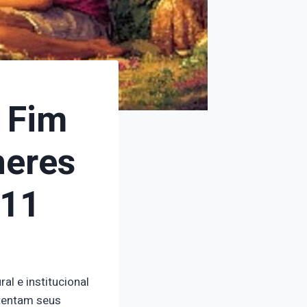
 Fim
heres
/11
l e institucional
stentam seus