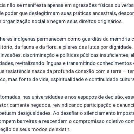
ncia não se manifesta apenas em agressões físicas ou verb
 poder que deslegitimam suas práticas ancestrais, desco
 organização social e negam seus direitos originários.
lheres indígenas permanecem como guardiãs da memória co
itório, da fauna e da flora, e pilares das lutas por dignid
nvasões, discriminação e políticas públicas insuficientes, 
dades, revitalizando línguas e transmitindo conhecimentos
a resistência nasce da profunda conexão com a terra — terr
o, mas fonte de vida, espiritualidade e continuidade cultura
retomadas, nas universidades e nos espaços de decisão, es
storicamente negados, reivindicando participação e denunc
rpetuam desigualdades. Ao desafiar o silenciamento impost
 rompem barreiras e reacendem o compromisso coletivo com 
eção de seus modos de existir.