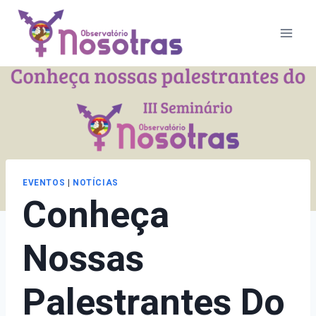
Pular
para
o
Conteúdo
EVENTOS
|
NOTÍCIAS
Conheça
Nossas
Palestrantes Do