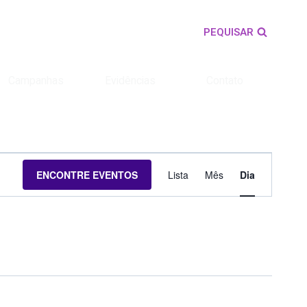
PEQUISAR
Campanhas
Evidências
Contato
Navegaçã
ENCONTRE EVENTOS
Lista
Mês
Dia
do
visual
Evento