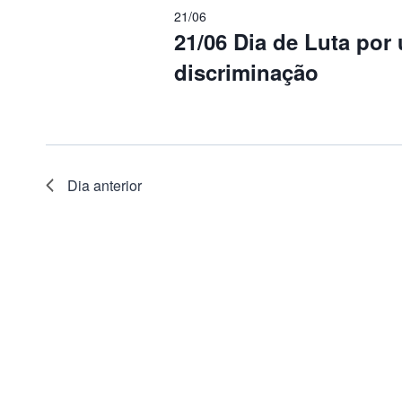
visuais
chave.
21/06
Junho
21/06 Dia de Luta po
de
discriminação
De
Eventos
2026
Dia anterior