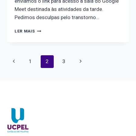
enviamos o link para acesso à sala do Google
Meet destinada às atividades da tarde.
Pedimos desculpas pelo transtorno…
INFORMATIVO
LER MAIS
URGENTE
–
II
SEMINÁRIO
Navegação
Página
Página
1
2
3
OBSERVATÓRIO
NOSOTRAS
Anterior
Seguinte
da
Página