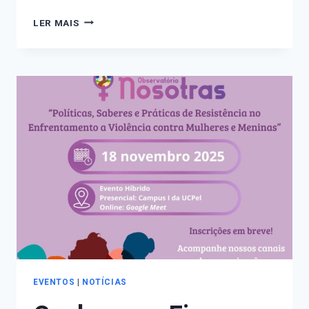
ESTÃO
LER MAIS
ABERTAS
AS
INSCRIÇÕES
PARA
O
III
SEMINÁRIO
DO
OBSERVATÓRIO
NOSOTRAS
EVENTOS
|
NOTÍCIAS