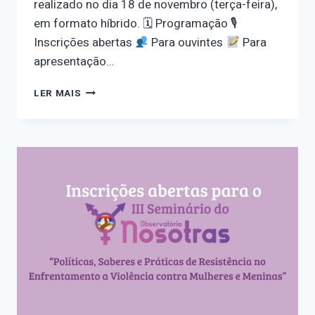
realizado no dia 18 de novembro (terça-feira),
em formato híbrido. 🗓 Programação 🎙
Inscrições abertas
Para ouvintes
Para
apresentação…
INSCRIÇÕES
LER MAIS
PRORROGADAS
PARA
O
III
SEMINÁRIO
DO
OBSERVATÓRIO
NOSOTRAS