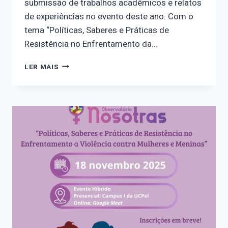
submissão de trabalhos acadêmicos e relatos
de experiências no evento deste ano. Com o
tema “Políticas, Saberes e Práticas de
Resistência no Enfrentamento da…
CONHEÇA
LER MAIS
OS
EIXOS
TEMÁTICOS
DO
III
SEMINÁRIO
DO
OBSERVATÓRIO
NOSOTRAS