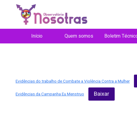
Evidências
Pular
para
o
Conteúdo
Início
Quem somos
Boletim Técnic
Evidências do trabalho de Combate a Violência Contra a Mulher
Baixar
Evidências da Campanha Eu Menstruo