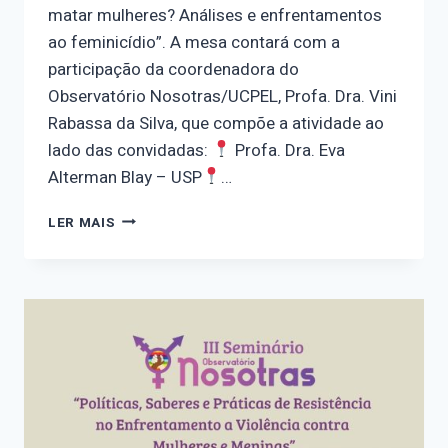
matar mulheres? Análises e enfrentamentos
ao feminicídio”. A mesa contará com a
participação da coordenadora do
Observatório Nosotras/UCPEL, Profa. Dra. Vini
Rabassa da Silva, que compõe a atividade ao
lado das convidadas:
Profa. Dra. Eva
Alterman Blay – USP
…
POR
LER MAIS
QUE
OS
HOMENS
CONTINUAM
A
MATAR
MULHERES?
ANÁLISES
E
ENFRENTAMENTOS
AO