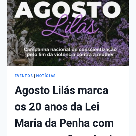
DE
POLÍTICAS
PÚBLICAS
PARA
MULHERES
E
MENINAS
DO
EXTREMO
SUL
E
CENTRO
EVENTOS
|
NOTÍCIAS
SUL
Agosto Lilás marca
DO
RIO
GRANDE
os 20 anos da Lei
DO
SUL
Maria da Penha com