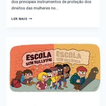
dos principais instrumentos de proteção dos
direitos das mulheres no…
AGOSTO
LER MAIS
LILÁS
MARCA
OS
20
ANOS
DA
LEI
MARIA
DA
PENHA
COM
PROGRAMAÇÃO
VOLTADA
AO
ENFRENTAMENTO
DA
VIOLÊNCIA