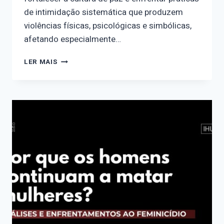
de intimidação sistemática que produzem
violências físicas, psicológicas e simbólicas,
afetando especialmente…
CALENDÁRIO
LER MAIS
FEMINISTA
–
07/04
DIA
DE
COMBATE
AO
BULLYING
E
VIOLÊNCIA
NA
ESCOLA