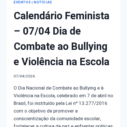
CONTRA
EVENTOS
|
NOTÍCIAS
AS
Calendário Feminista
MULHERES
EM
PELOTAS
– 07/04 Dia de
Combate ao Bullying
e Violência na Escola
07/04/2026
O Dia Nacional de Combate ao Bullying e à
Violência na Escola, celebrado em 7 de abril no
Brasil, foi instituído pela Lei nº 13.277/2016
com o objetivo de promover a
conscientização da comunidade escolar,
fortalecer a cultura de paz e enfrentar práticas