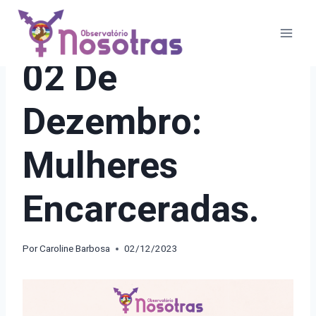
Pular
para
o
21 DIAS DE ATIVISMO
02 De
Conteúdo
Dezembro:
Mulheres
Encarceradas.
Por
Caroline Barbosa
02/12/2023