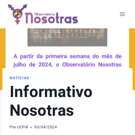
Pular
para
o
Conteúdo
NOTÍCIAS
Informativo
Nosotras
Por
UCPel
30/04/2024