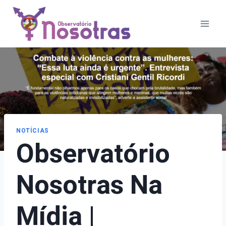
Pular
para
o
Conteúdo
NOTÍCIAS
Observatório
Nosotras Na
Mídia |