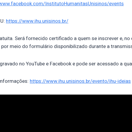
/www.facebook.com/InstitutoHumanitasUnisinos/events
HU:
https://www.ihu.unisinos.br/
atuita. Será fornecido certificado a quem se inscrever e, no 
 por meio do formulário disponibilizado durante a transmis
á gravado no YouTube e Facebook e pode ser acessado a qu
 informações:
https://www.ihu.unisinos.br/evento/ihu-ideias