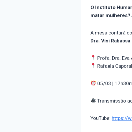
O Instituto Huma
matar mulheres? 
A mesa contará co
Dra. Vini Rabassa 
Profa. Dra. Eva
Rafaela Capora
05/03 | 17h30m
Transmissão ao
YouTube:
https:/