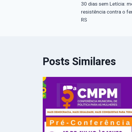
30 dias sem Letícia: m
de
resistência contra o f
RS
Post
Posts Similares