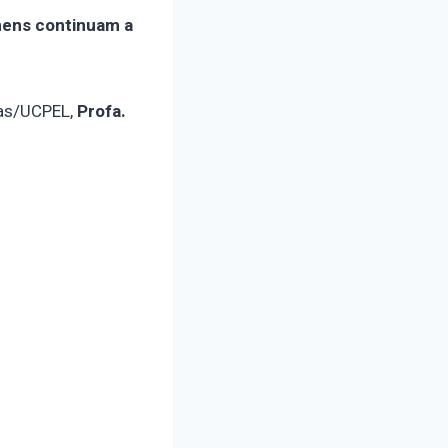
omens continuam a
ras/UCPEL,
Profa.