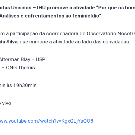
nitas Unisinos – IHU promove a atividade “Por que os h
Análises e enfrentamentos ao feminicídio”.
m a participação da coordenadora do Observatório Nosot
da Silva
, que compõe a atividade ao lado das convidadas:
 Alterman Blay – USP
l – ONG Themis
in às 19h30min
 vivo
/www.youtube.com/watch?v=KgxQLjYaQO8