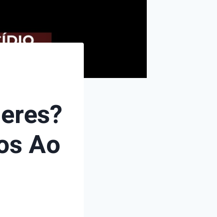
eres?
os Ao