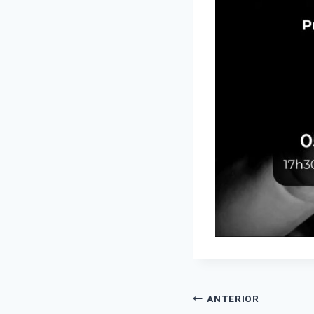
Navegaçã
ANTERIOR