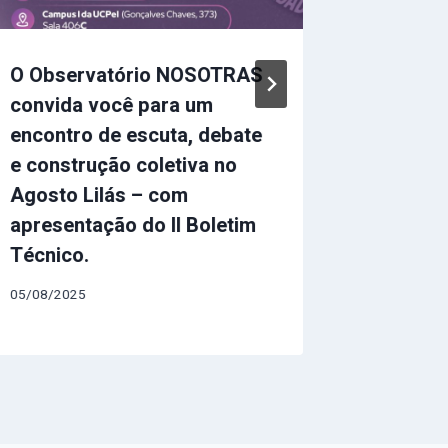
O Observatório NOSOTRAS
Inscriç
convida você para um
para o I
encontro de escuta, debate
Observ
e construção coletiva no
30/10/202
Agosto Lilás – com
apresentação do II Boletim
Técnico.
05/08/2025