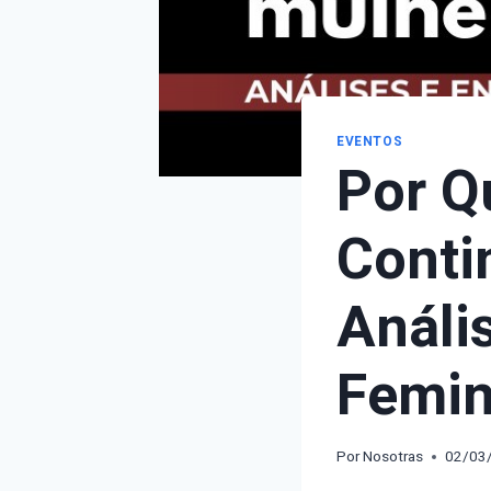
EVENTOS
Por Q
Conti
Análi
Femin
Por
Nosotras
02/03