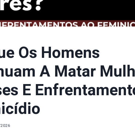
ue Os Homens
nuam A Matar Mulh
ses E Enfrentament
icídio
/2026