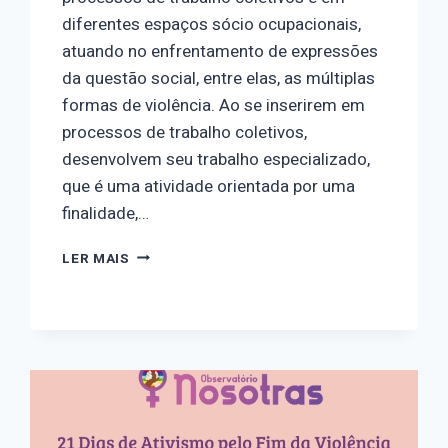
diferentes espaços sócio ocupacionais,
atuando no enfrentamento de expressões
da questão social, entre elas, as múltiplas
formas de violência. Ao se inserirem em
processos de trabalho coletivos,
desenvolvem seu trabalho especializado,
que é uma atividade orientada por uma
finalidade,…
DIA
LER MAIS
15
–
A
CONTRIBUIÇÃO
DO
SERVIÇO
SOCIAL
NO
ENFRENTAMENTO