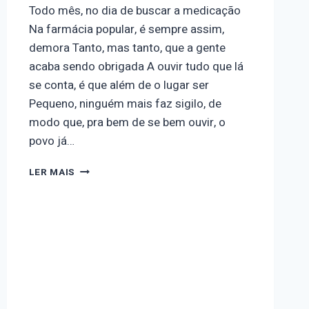
Todo mês, no dia de buscar a medicação
Na farmácia popular, é sempre assim,
demora Tanto, mas tanto, que a gente
acaba sendo obrigada A ouvir tudo que lá
se conta, é que além de o lugar ser
Pequeno, ninguém mais faz sigilo, de
modo que, pra bem de se bem ouvir, o
povo já…
DIA
LER MAIS
11
–
FILA
DE
ESPERA
II
–
30
DE