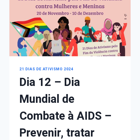
À
VIOLÊNCIA
CONTRA
MULHERES
–
4
DE
DEZEMBRO
21 DIAS DE ATIVISMO 2024
Dia 12 – Dia
Mundial de
Combate à AIDS –
Prevenir, tratar