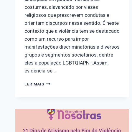
costumes, alavancado por vieses
religiosos que prescrevem condutas e
orientam discursos nesse sentido. É neste
contexto que a violência tem se destacado
como um recurso para impor
manifestações discriminatórias a diversos
grupos e segmentos societários, dentre
eles a população LGBTQIAPN+.Assim,
evidencia-se…
DIA
LER MAIS
16
–
UM
CHAMADO
URGENTE
POR
DIGNIDADE
E