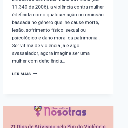
11.340 de 2006), a violência contra mulher
édefinida como qualquer ação ou omissão
baseada no gênero que lhe cause morte,
lesão, sofrimento físico, sexual ou
psicológico e dano moral ou patrimonial.
Ser vítima de violência já é algo
avassalador, agora imagine ser uma
mulher com deficiência…
DIA
LER MAIS
14
–
DIA
MUNDIAL
DE
LUTA
DAS
PESSOAS
COM