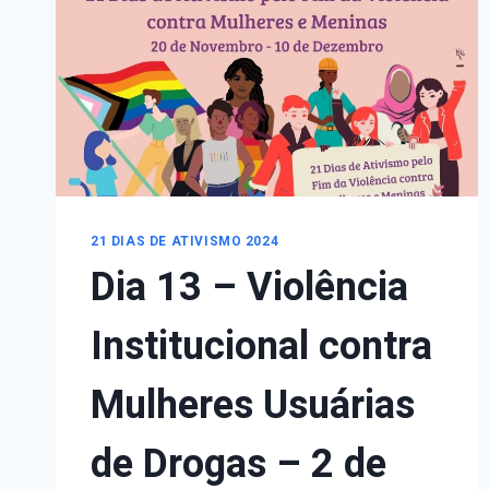
IGUALDADE:
A
VIOLÊNCIA
CONTRA
MULHERES
TRANS
–
5
DE
DEZEMBRO
21 DIAS DE ATIVISMO 2024
Dia 13 – Violência
Institucional contra
Mulheres Usuárias
de Drogas – 2 de