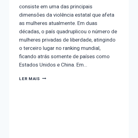
consiste em uma das principais
dimensões da violência estatal que afeta
as mulheres atualmente. Em duas
décadas, o país quadruplicou o número de
mulheres privadas de liberdade, atingindo
o terceiro lugar no ranking mundial,
ficando atrás somente de países como
Estados Unidos e China. Em…
DIA
LER MAIS
18
–
MULHERES
ENCARCERADAS:
UMA
DAS
FACES
DA
VIOLÊNCIA