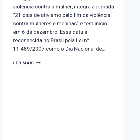
violência contra a mulher, integra a jornada
“21 dias de ativismo pelo fim da violência
contra mulheres e meninas” e tem início
em 6 de dezembro. Essa data é
reconhecida no Brasil pela Lei nº
11.489/2007 como o Dia Nacional de…
DIA
LER MAIS
17
–
CAMPANHA
LAÇO
BRANCO
–
HOMENS
PELO
FIM
DA
VIOLÊNCIA
CONTRA