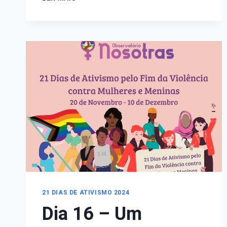
19
–
INDÍGENAS,
MÃES
E
UNIVERSITÁRIAS:
A
VIOLÊNCIA
DO
RACISMO
INSTITUCIONAL
E
SEUS
MÚLTIPLOS
ATRAVESSAMENTOS
–
8
DE
21 DIAS DE ATIVISMO 2024
DEZEMBRO
Dia 16 – Um