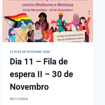
DEFICIÊNCIA
-
VIOLÊNCIA
DOMÉSTICA
CONTRA
A
MULHER
DEFICIENTE
–
3
21 DIAS DE ATIVISMO 2024
DE
DEZEMBRO
Dia 11 – Fila de
espera II – 30 de
Novembro
30/11/2024