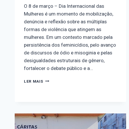
O 8 de março – Dia Internacional das
Mulheres é um momento de mobilização,
denúncia e reflexão sobre as múltiplas
formas de violência que atingem as
mulheres. Em um contexto marcado pela
persistência dos feminicídios, pelo avanço
de discursos de ódio e misoginia e pelas
desigualdades estruturais de gênero,
fortalecer o debate público e a…
OBSERVATÓRIO
LER MAIS
NOSOTRAS
NA
MÍDIA
|
ENTREVISTA
AO
IHU
SOBRE