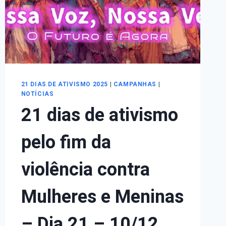
RESISTÊNCIA
NO
ENFRENTAMENTO
A
VIOLÊNCIA
CONTRA
MULHERES
E
21 DIAS DE ATIVISMO 2025
|
CAMPANHAS
|
MENINAS
NOTÍCIAS
21 dias de ativismo
pelo fim da
violência contra
Mulheres e Meninas
– Dia 21 – 10/12