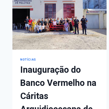
COMBATE
À
VIOLÊNCIA
CONTRA
AS
MULHERES
E
FEMINICÍDIO
NOTÍCIAS
Inauguração do
Banco Vermelho na
Cáritas