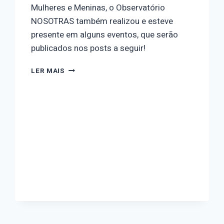
Mulheres e Meninas, o Observatório
NOSOTRAS também realizou e esteve
presente em alguns eventos, que serão
publicados nos posts a seguir!
O
LER MAIS
OBSERVATÓRIO
NOSOTRAS
NO
MÊS
QUE
SE
PASSOU