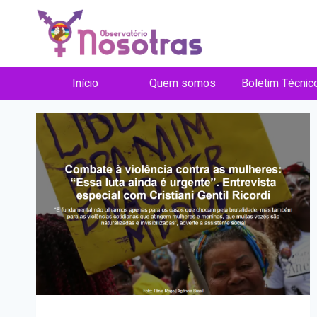
Pular
para
o
Notícias
Conteúdo
Início
Quem somos
Boletim Técnic