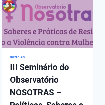
GRANDE
DO
SUL:
RESPONSABILIDADE
DO
ESTADO
E
VIOLAÇÃO
DE
DIREITOS
HUMANOS
NOTÍCIAS
III Seminário do
Observatório
NOSOTRAS –