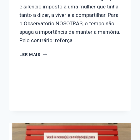
e silêncio imposto a uma mulher que tinha
tanto a dizer, a viver e a compartilhar. Para
o Observatório NOSOTRAS, o tempo não
apaga a importância de manter a memória.
Pelo contrário: reforça…
30
LER MAIS
DIAS
SEM
LETÍCIA:
MEMÓRIA,
DENÚNCIA
E
RESISTÊNCIA
CONTRA
O
FEMINICÍDIO
NO
EXTREMO
SUL