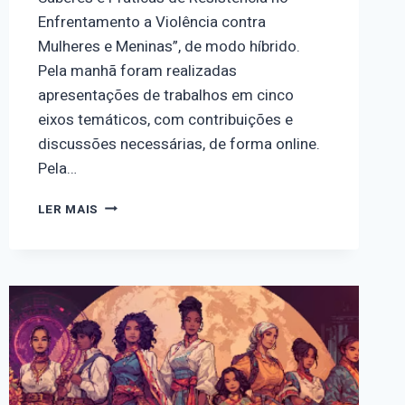
Enfrentamento a Violência contra
Mulheres e Meninas”, de modo híbrido.
Pela manhã foram realizadas
apresentações de trabalhos em cinco
eixos temáticos, com contribuições e
discussões necessárias, de forma online.
Pela…
III
LER MAIS
SEMINÁRIO
DO
OBSERVATÓRIO
NOSOTRAS
–
POLÍTICAS,
SABERES
E
PRÁTICAS
DE