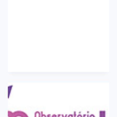
FÓRUM
DA
COMARCA
DE
RIO
GRANDE