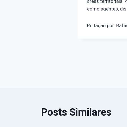
áreas territoriai
como agentes, dis
Redação por: Rafa
Navegaçã
de
Post
Posts Similares