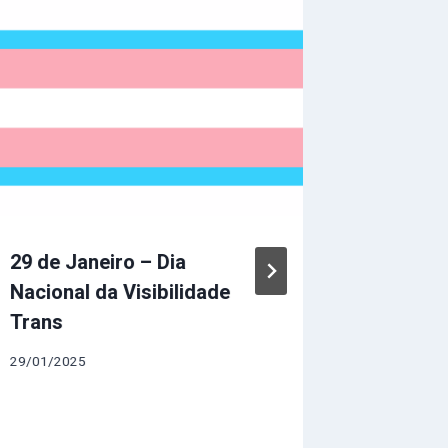
29 de Janeiro – Dia
Inaugur
Nacional da Visibilidade
Vermelh
Trans
Arquidi
29/01/2025
30/12/202