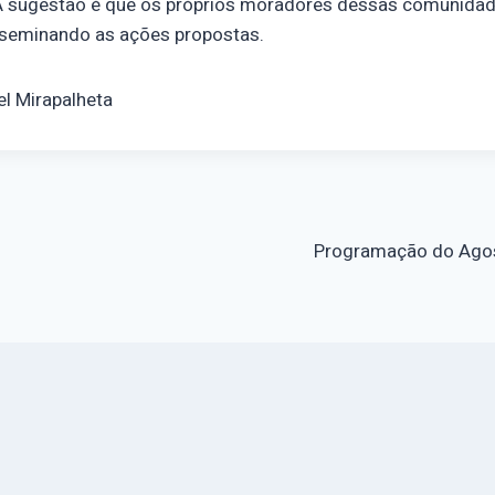
s. A sugestão é que os próprios moradores dessas comunida
seminando as ações propostas.
el Mirapalheta
o
Programação do Agos