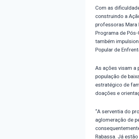
Com as dificuldad
construindo a Açã
professoras Mara R
Programa de Pós-G
também impulsiona
Popular de Enfre
As ações visam a 
população de baix
estratégico de fam
doações e orienta
“A serventia do pr
aglomeração de pes
consequentemente 
Rabassa. Já estão