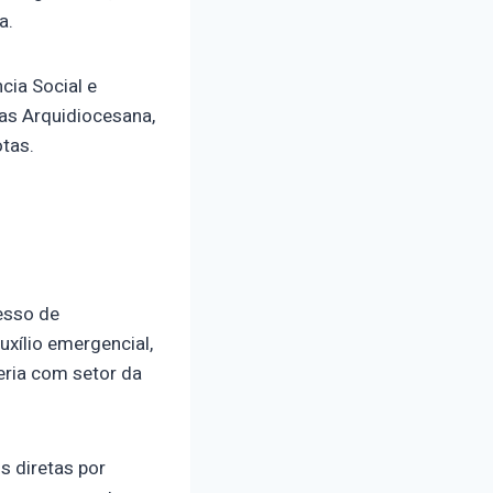
a.
ia Social e
tas Arquidiocesana,
tas.
esso de
uxílio emergencial,
eria com setor da
s diretas por