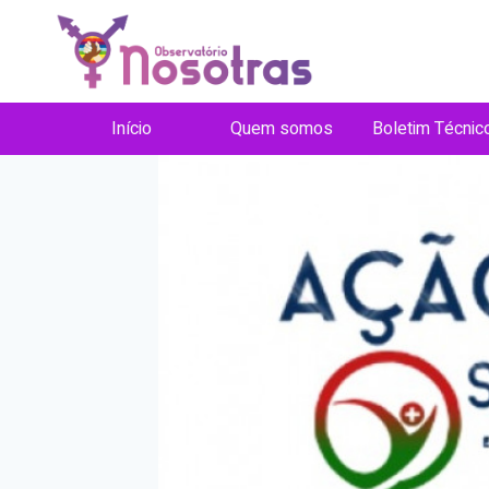
Pular
para
o
Conteúdo
Início
Quem somos
Boletim Técnic