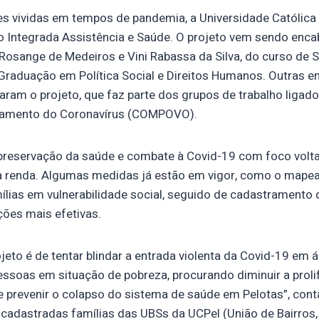
es vividas em tempos de pandemia, a Universidade Católica 
o Integrada Assistência e Saúde. O projeto vem sendo enc
osange de Medeiros e Vini Rabassa da Silva, do curso de S
raduação em Política Social e Direitos Humanos. Outras en
ram o projeto, que faz parte dos grupos de trabalho ligad
ntamento do Coronavírus (COMPOVO).
preservação da saúde e combate à Covid-19 com foco volta
a renda. Algumas medidas já estão em vigor, como o map
ílias em vulnerabilidade social, seguido de cadastramento q
ções mais efetivas.
ojeto é de tentar blindar a entrada violenta da Covid-19 em 
soas em situação de pobreza, procurando diminuir a prolif
prevenir o colapso do sistema de saúde em Pelotas”, conta
 cadastradas famílias das UBSs da UCPel (União de Bairros,