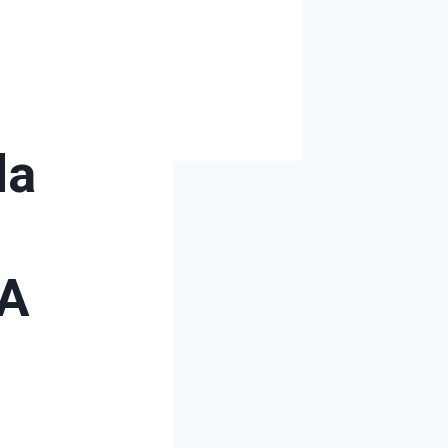
da
 A