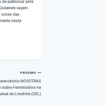
de publicizar este
Gislaine’s sejam
s vozes das
amente nesta
PRÓXIMO
Observatório NOSOTRAS
o sobre Feminicídios na
adual de Londrina (UEL)