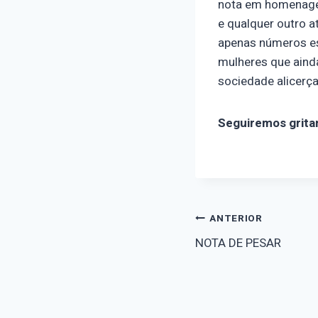
nota em homenagem
e qualquer outro a
apenas números est
mulheres que aind
sociedade alicerça
Seguiremos grita
Navegaçã
ANTERIOR
NOTA DE PESAR
de
Post