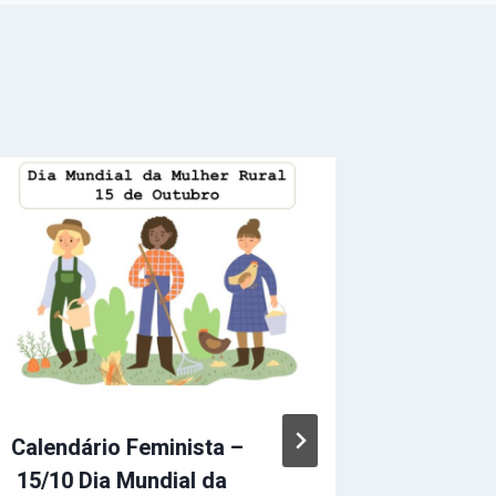
Calendário Feminista –
Informa
15/10 Dia Mundial da
30/04/202