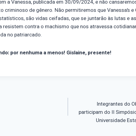
 a Vanessa, publicada em 30/09/2024, e não cansaremos 
to criminoso de gênero. Não permitiremos que Vanessa’s e 
atísticos, são vidas ceifadas, que se juntarão às lutas e a
a resistem contra o machismo que nos atravessa cotidian
da no patriarcado.
ndo: por nenhuma a menos! Gislaine, presente!
o
Integrantes do 
participam do II Simpósi
Universidade Est