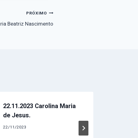
PRÓXIMO
ria Beatriz Nascimento
22.11.2023 Carolina Maria
06 de 
de Jesus.
do laço
pelo fim
22/11/2023
as Mulh