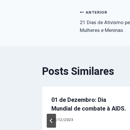
Navegaçã
ANTERIOR
21 Dias de Ativismo pe
de
Mulheres e Meninas.
Post
Posts Similares
lheres
01 de Dezembro: Dia
Mundial de combate à AIDS.
01/12/2023