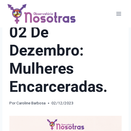
Pular
para
o
21 DIAS DE ATIVISMO
02 De
Conteúdo
Dezembro:
Mulheres
Encarceradas.
Por
Caroline Barbosa
02/12/2023