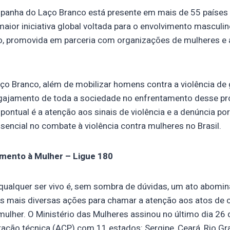
panha do Laço Branco está presente em mais de 55 países 
ior iniciativa global voltada para o envolvimento masculino
ro, promovida em parceria com organizações de mulheres e
o Branco, além de mobilizar homens contra a violência de 
gajamento de toda a sociedade no enfrentamento desse p
pontual é a atenção aos sinais de violência e a denúncia po
sencial no combate à violência contra mulheres no Brasil.
imento à Mulher – Ligue 180
 qualquer ser vivo é, sem sombra de dúvidas, um ato abomi
s mais diversas ações para chamar a atenção aos atos de
 mulher. O Ministério das Mulheres assinou no último dia 26
ação técnica (ACP) com 11 estados: Sergipe, Ceará, Rio Gr