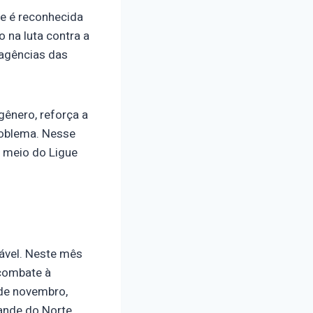
e é reconhecida
 na luta contra a
 agências das
gênero, reforça a
roblema. Nesse
r meio do Ligue
nável. Neste mês
 combate à
 de novembro,
ande do Norte,