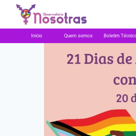
Pular
para
o
Conteúdo
Início
Quem somos
Boletim Técnic