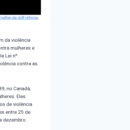
mulher-da-cldf-reforca-
 da violência
ontra mulheres e
a Lei nº
lência contra as
89, no Canadá,
lheres. Eles
os de violência
es entre 25 de
 de dezembro.