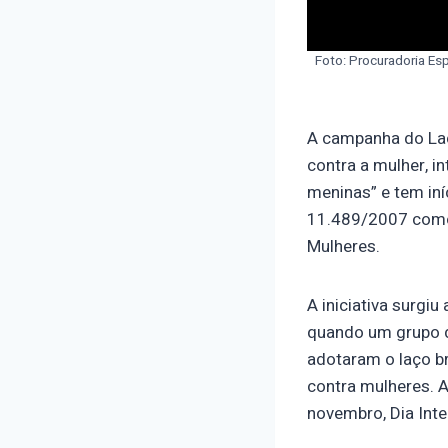
Foto: Procuradoria Esp
A campanha do Laç
contra a mulher, i
meninas” e tem iní
11.489/2007 como 
Mulheres.
A iniciativa surgi
quando um grupo d
adotaram o laço b
contra mulheres. A
novembro, Dia Inte