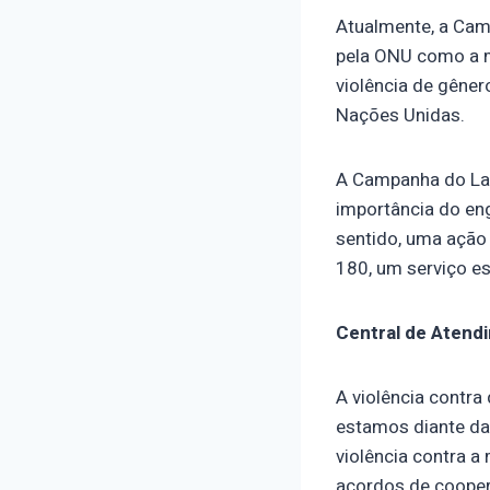
Atualmente, a Cam
pela ONU como a ma
violência de gêne
Nações Unidas.
A Campanha do Laç
importância do en
sentido, uma ação 
180, um serviço es
Central de Atend
A violência contra
estamos diante da
violência contra a
acordos de cooper