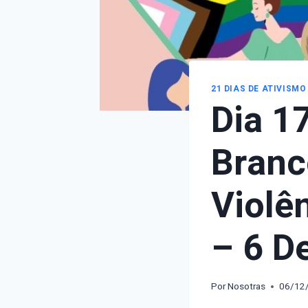
21 DIAS DE ATIVISMO
Dia 1
Branc
Violê
– 6 D
Por
Nosotras
06/12