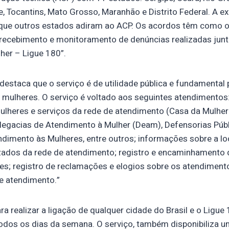
re, Tocantins, Mato Grosso, Maranhão e Distrito Federal. A e
 que outros estados adiram ao ACP. Os acordos têm como o
 recebimento e monitoramento de denúncias realizadas junt
her – Ligue 180”.
destaca que o serviço é de utilidade pública e fundamental 
s mulheres. O serviço é voltado aos seguintes atendimentos
 mulheres e serviços da rede de atendimento (Casa da Mulher 
elegacias de Atendimento à Mulher (Deam), Defensorias Públ
ndimento às Mulheres, entre outros; informações sobre a lo
izados da rede de atendimento; registro e encaminhamento
s; registro de reclamações e elogios sobre os atendiment
e atendimento.”
a realizar a ligação de qualquer cidade do Brasil e o Ligue
todos os dias da semana. O serviço, também disponibiliza 