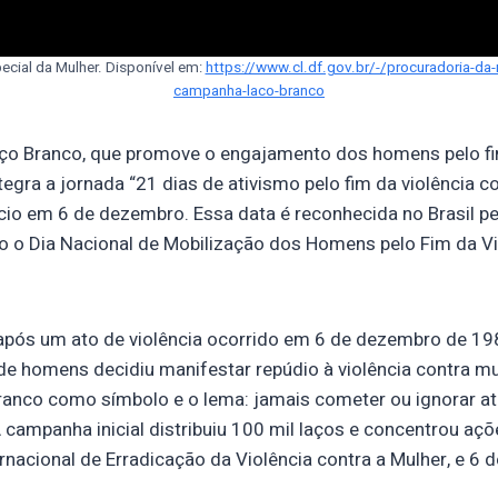
ecial da Mulher. Disponível em:
https://www.cl.df.gov.br/-/procuradoria-da-
campanha-laco-branco
o Branco, que promove o engajamento dos homens pelo fim
ntegra a jornada “21 dias de ativismo pelo fim da violência c
cio em 6 de dezembro. Essa data é reconhecida no Brasil pel
o Dia Nacional de Mobilização dos Homens pelo Fim da Vio
u após um ato de violência ocorrido em 6 de dezembro de 19
e homens decidiu manifestar repúdio à violência contra mu
ranco como símbolo e o lema: jamais cometer ou ignorar at
 campanha inicial distribuiu 100 mil laços e concentrou açõ
rnacional de Erradicação da Violência contra a Mulher, e 6