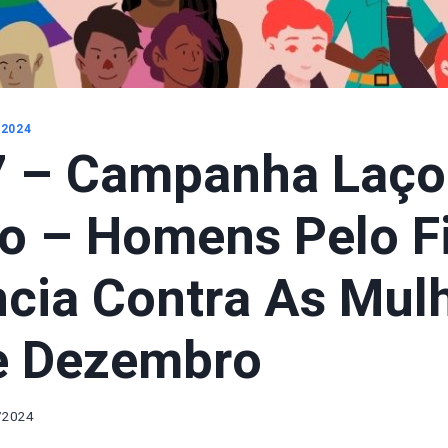
 2024
7 – Campanha Laço
o – Homens Pelo F
ncia Contra As Mul
e Dezembro
/2024