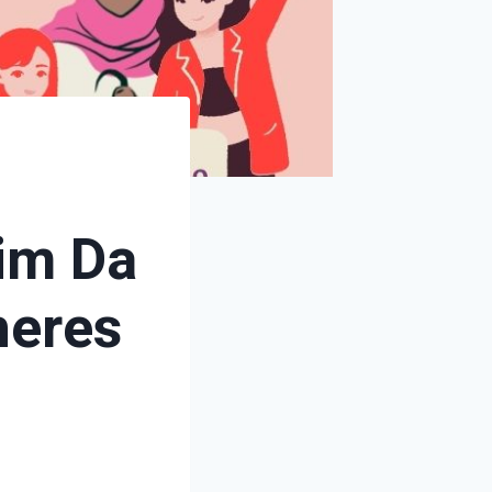
im Da
heres