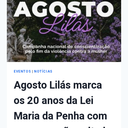
DE
POLÍTICAS
PÚBLICAS
PARA
MULHERES
E
MENINAS
DO
EXTREMO
SUL
E
CENTRO
EVENTOS
|
NOTÍCIAS
SUL
Agosto Lilás marca
DO
RIO
GRANDE
os 20 anos da Lei
DO
SUL
Maria da Penha com