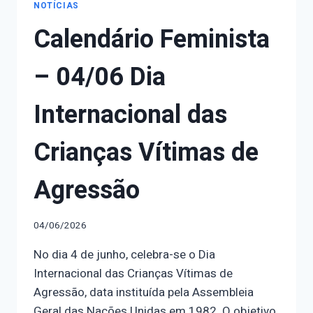
CONTRA
NOTÍCIAS
AS
Calendário Feminista
MULHERES
EM
PELOTAS
– 04/06 Dia
Internacional das
Crianças Vítimas de
Agressão
04/06/2026
No dia 4 de junho, celebra-se o Dia
Internacional das Crianças Vítimas de
Agressão, data instituída pela Assembleia
Geral das Nações Unidas em 1982. O objetivo