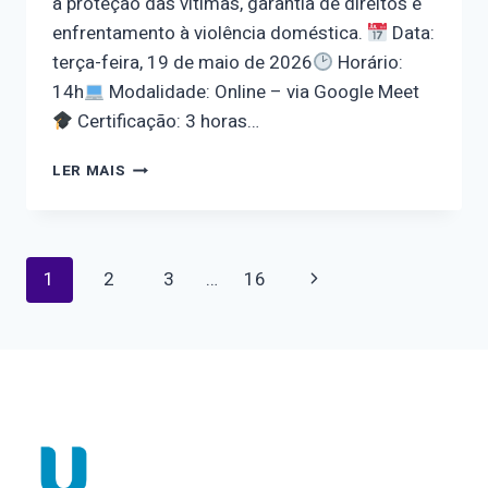
à proteção das vítimas, garantia de direitos e
enfrentamento à violência doméstica.
Data:
terça-feira, 19 de maio de 2026
Horário:
14h
Modalidade: Online – via Google Meet
Certificação: 3 horas…
MINI-
LER MAIS
CURSO
NO
SALÃO
UNIVERSITÁRIO
Navegação
Página
1
2
3
…
16
DA
UCPEL
Seguinte
“MEDIDAS
da
PROTETIVAS
E
Página
GARANTIA
DE
DIREITOS
NO
CONTEXTO