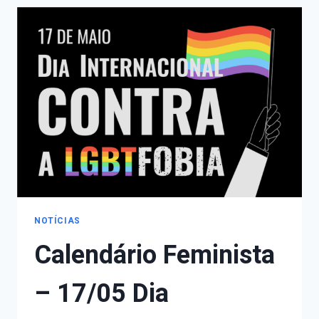
DIA
NACIONAL
DO
COMBATE
AO
ABUSO
E
EXPLORAÇÃO
SEXUAL
DE
CRIANÇAS
E
ADOLESCENTES
NOTÍCIAS
Calendário Feminista
– 17/05 Dia