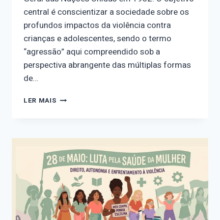
central é conscientizar a sociedade sobre os
profundos impactos da violência contra
crianças e adolescentes, sendo o termo
“agressão” aqui compreendido sob a
perspectiva abrangente das múltiplas formas
de…
CALENDÁRIO
LER MAIS
FEMINISTA
–
04/06
DIA
INTERNACIONAL
DAS
CRIANÇAS
VÍTIMAS
DE
AGRESSÃO