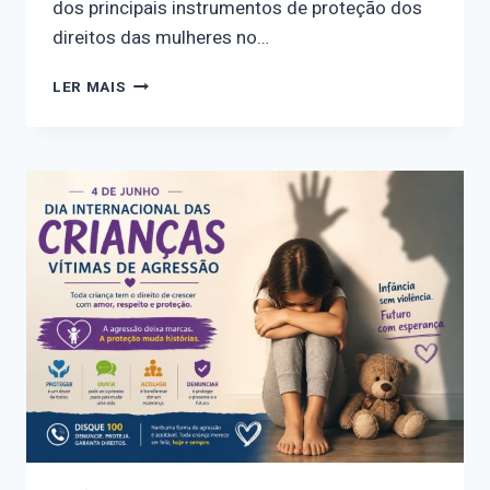
dos principais instrumentos de proteção dos
direitos das mulheres no…
AGOSTO
LER MAIS
LILÁS
MARCA
OS
20
ANOS
DA
LEI
MARIA
DA
PENHA
COM
PROGRAMAÇÃO
VOLTADA
AO
ENFRENTAMENTO
DA
VIOLÊNCIA