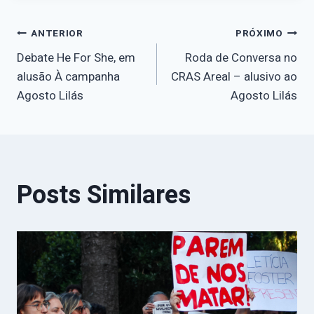
Navegação
ANTERIOR
PRÓXIMO
Debate He For She, em
Roda de Conversa no
de
alusão À campanha
CRAS Areal – alusivo ao
Agosto Lilás
Agosto Lilás
Post
Posts Similares