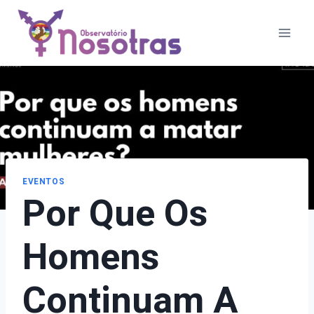
Pular
para
o
Conteúdo
EVENTOS
Por Que Os
Homens
Continuam A