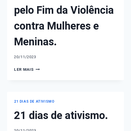
pelo Fim da Violência
contra Mulheres e
Meninas.
20/11/2023
21
LER MAIS
DIAS
DE
ATIVISMO
PELO
FIM
21 DIAS DE ATIVISMO
DA
21 dias de ativismo.
VIOLÊNCIA
CONTRA
MULHERES
E
20/11/2023