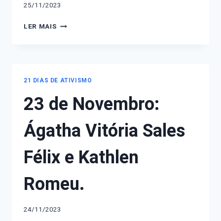
25/11/2023
25
LER MAIS
DE
NOVEMBRO.
DIA
INTERNACIONAL
PELA
21 DIAS DE ATIVISMO
ELIMINAÇÃO
23 de Novembro:
DA
VIOLÊNCIA
CONTRA
Ágatha Vitória Sales
AS
MULHERES.
Félix e Kathlen
Romeu.
24/11/2023