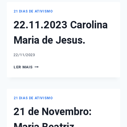
POLÍTICA
E
21 DIAS DE ATIVISMO
DE
22.11.2023 Carolina
GÊNERO.
Maria de Jesus.
22/11/2023
22.11.2023
LER MAIS
CAROLINA
MARIA
DE
JESUS.
21 DIAS DE ATIVISMO
21 de Novembro: