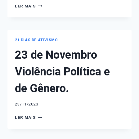
23
LER MAIS
DE
NOVEMBRO:
ÁGATHA
VITÓRIA
SALES
21 DIAS DE ATIVISMO
FÉLIX
23 de Novembro
E
KATHLEN
ROMEU.
Violência Política e
de Gênero.
23/11/2023
23
LER MAIS
DE
NOVEMBRO
VIOLÊNCIA