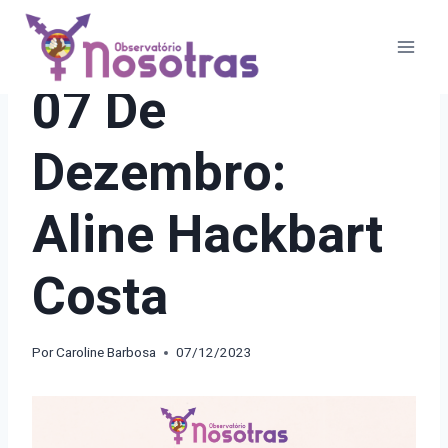
Pular
para
o
21 DIAS DE ATIVISMO
07 De
Conteúdo
Dezembro:
Aline Hackbart
Costa
Por
Caroline Barbosa
07/12/2023