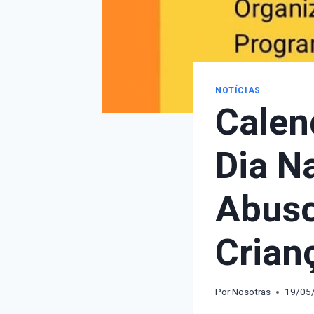
NOTÍCIAS
Calen
Dia N
Abuso
Crian
Por
Nosotras
19/05