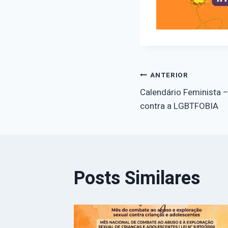
Navegaçã
ANTERIOR
Calendário Feminista –
de
contra a LGBTFOBIA
Post
Posts Similares