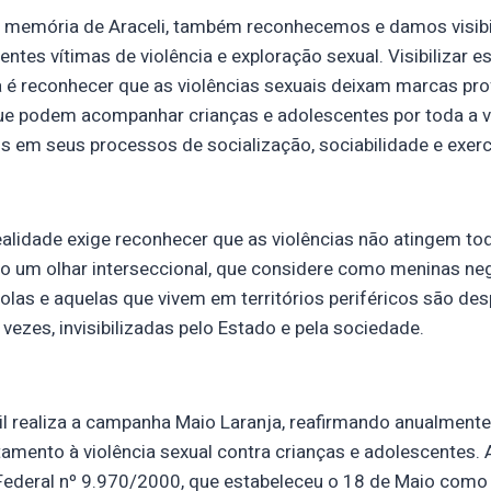
 memória de Araceli, também reconhecemos e damos visibi
entes vítimas de violência e exploração sexual. Visibilizar 
ra é reconhecer que as violências sexuais deixam marcas pr
 que podem acompanhar crianças e adolescentes por toda a v
 em seus processos de socialização, sociabilidade e exerc
realidade exige reconhecer que as violências não atingem 
o um olhar interseccional, que considere como meninas neg
olas e aquelas que vivem em territórios periféricos são d
 vezes, invisibilizadas pelo Estado e pela sociedade.
sil realiza a campanha Maio Laranja, reafirmando anualmen
tamento à violência sexual contra crianças e adolescentes. 
i Federal nº 9.970/2000, que estabeleceu o 18 de Maio como