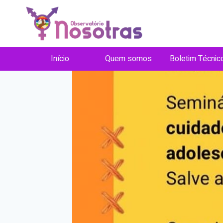
Pular
para
o
Conteúdo
Início
Quem somos
Boletim Técnic