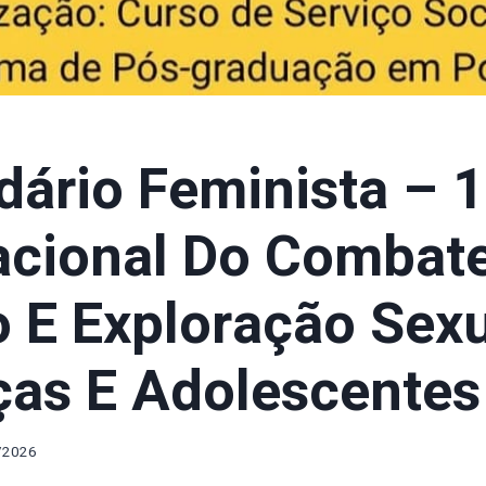
dário Feminista – 
acional Do Combat
 E Exploração Sexu
ças E Adolescentes
/2026