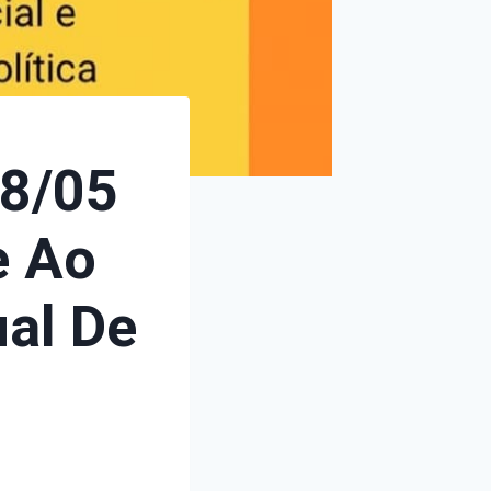
18/05
e Ao
al De