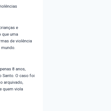
violências
crianças e
o que uma
rmas de violência
o mundo.
apenas 8 anos,
o Santo. O caso foi
o arquivado,
de quem viola