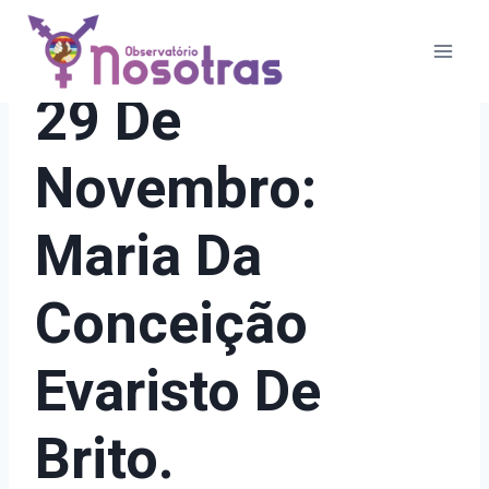
Pular
para
o
21 DIAS DE ATIVISMO
29 De
Conteúdo
Novembro:
Maria Da
Conceição
Evaristo De
Brito.