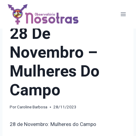
Pular
para
o
21 DIAS DE ATIVISMO
28 De
Conteúdo
Novembro –
Mulheres Do
Campo
Por
Caroline Barbosa
28/11/2023
28 de Novembro: Mulheres do Campo