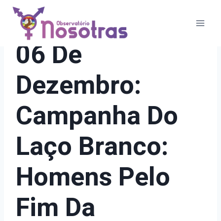
Pular
para
o
21 DIAS DE ATIVISMO
06 De
Conteúdo
Dezembro:
Campanha Do
Laço Branco:
Homens Pelo
Fim Da