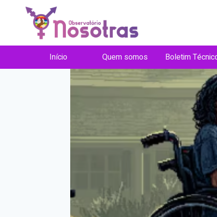
Pular
para
o
Conteúdo
Início
Quem somos
Boletim Técnic