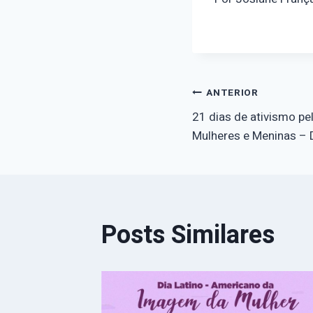
Navegaçã
ANTERIOR
21 dias de ativismo pel
de
Mulheres e Meninas – 
Post
Posts Similares