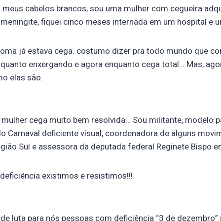
s meus cabelos brancos, sou uma mulher com cegueira adqu
 meningite, fiquei cinco meses internada em um hospital 
coma já estava cega. costumo dizer pra todo mundo que co
nquanto enxergando e agora enquanto cega total… Mas, agor
mo elas são.
mulher cega muito bem resolvida… Sou militante, modelo p
 do Carnaval deficiente visual, coordenadora de alguns mov
egião Sul e assessora da deputada federal Reginete Bispo 
ficiência existimos e resistimos!!!
 de luta para nós pessoas com deficiência “3 de dezembro