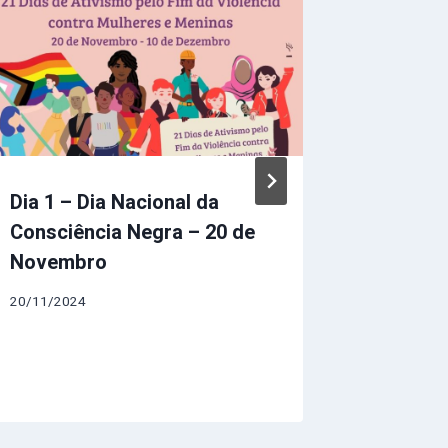
29.11.2
21/11/202
Dia 1 – Dia Nacional da
Consciência Negra – 20 de
Novembro
20/11/2024