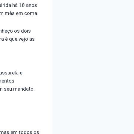
irida há 18 anos
e um mês em coma.
nheço os dois
a é que vejo as
assarela e
imentos
em seu mandato.
” mas em todos os