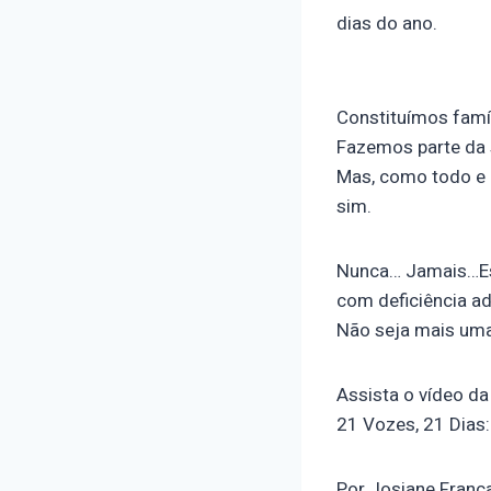
dias do ano.
Constituímos famí
Fazemos parte da 
Mas, como todo e 
sim.
Nunca… Jamais…Es
com deficiência a
Não seja mais uma
Assista o vídeo d
21 Vozes, 21 Dias
Por Josiane Franç