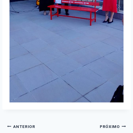
Navegação
ANTERIOR
PRÓXIMO