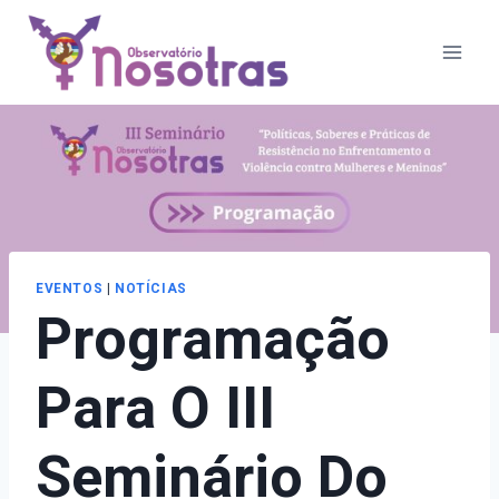
Pular
para
o
Conteúdo
EVENTOS
|
NOTÍCIAS
Programação
Para O III
Seminário Do